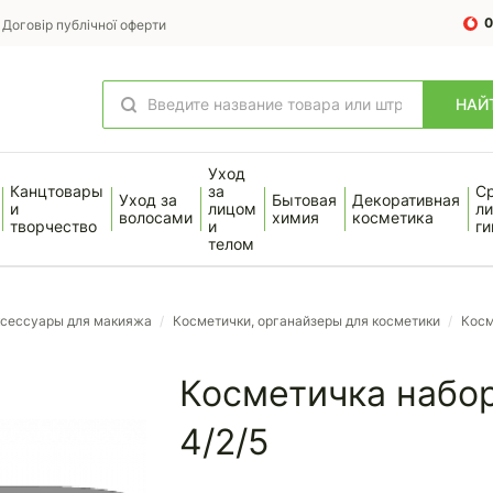
0
Договір публічної оферти
НАЙ
Уход
Канцтовары
за
С
Уход за
Бытовая
Декоративная
и
лицом
ли
волосами
химия
косметика
творчество
и
ги
телом
сессуары для макияжа
/
Косметички, органайзеры для косметики
/
Косм
Косметичка набор
4/2/5