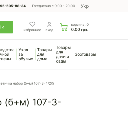
Укр
95-505-88-34
Ежедневно с 9:00 - 20:00
корзина:
0
ТИ
0.00
грн.
избранное
вход
Товары
редства
Уход
Товары
для
чной
за
для
Зоотовары
дачи и
гиены
обувью
дома
сады
етичка набор (б+м) 107-3-4/2/5
 (б+м) 107-3-