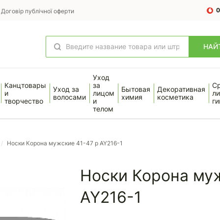
0
Договір публічної оферти
НАЙ
Уход
Канцтовары
за
С
Уход за
Бытовая
Декоративная
и
лицом
ли
волосами
химия
косметика
творчество
и
ги
телом
/
Носки Корона мужские 41-47 р AY216-1
Носки Корона муж
AY216-1