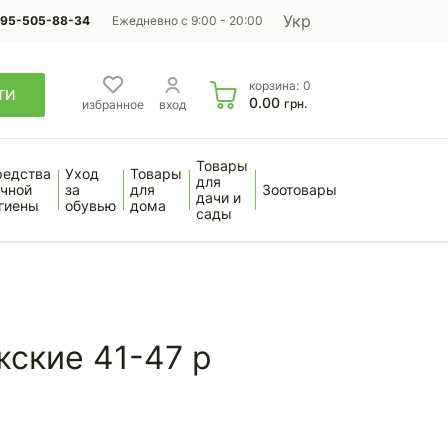
Укр
95-505-88-34
Ежедневно с 9:00 - 20:00
корзина:
0
ТИ
0.00
грн.
избранное
вход
Товары
редства
Уход
Товары
для
чной
за
для
Зоотовары
дачи и
гиены
обувью
дома
сады
ские 41-47 р