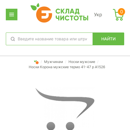
0
Укр
НАЙТИ
избранное
вход
/
Мужчинам
/
Носки мужские
/
Носки Корона мужские термо 41-47 р А1526