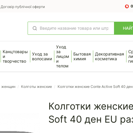
0
Договір публічної оферти
НАЙ
Уход
Канцтовары
за
С
Уход за
Бытовая
Декоративная
и
лицом
ли
волосами
химия
косметика
творчество
и
ги
телом
я женщин
/
Колготы женские
/
Колготки женские Conte Active Soft 40 ден
Колготки женские
Soft 40 ден EU ра