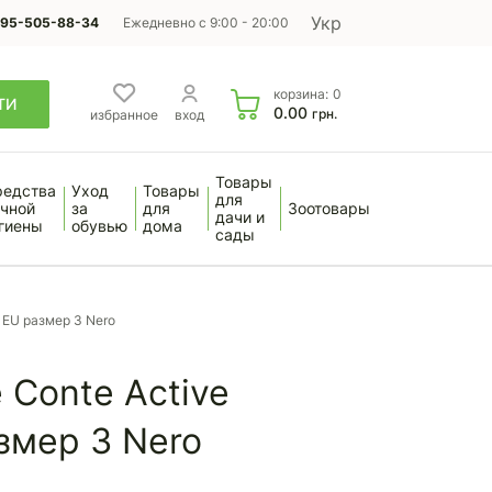
Укр
95-505-88-34
Ежедневно с 9:00 - 20:00
корзина:
0
ТИ
0.00
грн.
избранное
вход
Товары
редства
Уход
Товары
для
чной
за
для
Зоотовары
дачи и
гиены
обувью
дома
сады
 EU размер 3 Nero
 Conte Active
змер 3 Nero