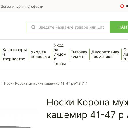
0
Договір публічної оферти
НАЙ
Уход
Канцтовары
за
С
Уход за
Бытовая
Декоративная
и
лицом
ли
волосами
химия
косметика
творчество
и
ги
телом
/
Носки Корона мужские кашемир 41-47 р AY217-1
Носки Корона му
кашемир 41-47 р 