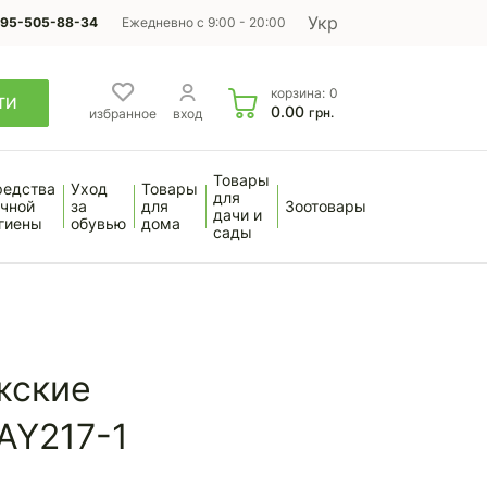
Укр
95-505-88-34
Ежедневно с 9:00 - 20:00
корзина:
0
ТИ
0.00
грн.
избранное
вход
Товары
редства
Уход
Товары
для
чной
за
для
Зоотовары
дачи и
гиены
обувью
дома
сады
жские
AY217-1