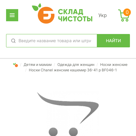
0
Укр
НАЙТИ
избранное
вход
/
Детям и мамам
/
Одежда для женщин
/
Носки женские
/
Носки Chanel женские кашемир 36-41 р BF046-1