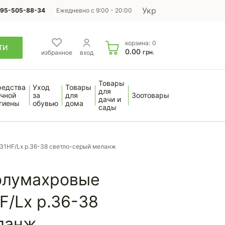
Укр
95-505-88-34
Ежедневно с 9:00 - 20:00
корзина:
0
ТИ
0.00
грн.
избранное
вход
Товары
редства
Уход
Товары
для
чной
за
для
Зоотовары
дачи и
гиены
обувью
дома
сады
31HF/Lx р.36-38 светло-серый меланж
олумахровые
F/Lx р.36-38
ланж