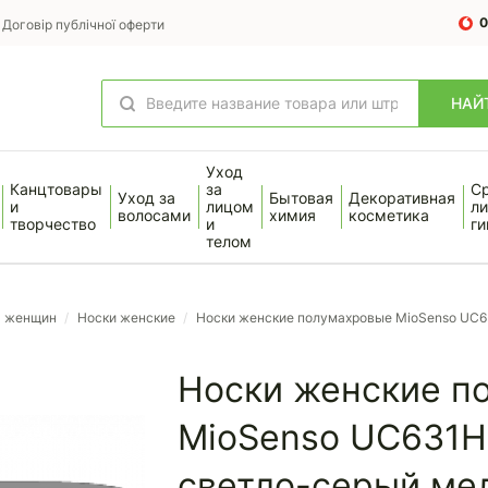
0
Договір публічної оферти
НАЙ
Уход
Канцтовары
за
С
Уход за
Бытовая
Декоративная
и
лицом
ли
волосами
химия
косметика
творчество
и
ги
телом
я женщин
/
Носки женские
/
Носки женские полумахровые MioSenso UC6
Носки женские п
MioSenso UC631H
светло-серый ме