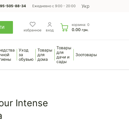
Укр
95-505-88-34
Ежедневно с 9:00 - 20:00
корзина:
0
ТИ
0.00
грн.
избранное
вход
Товары
редства
Уход
Товары
для
чной
за
для
Зоотовары
дачи и
гиены
обувью
дома
сады
our Intense
а