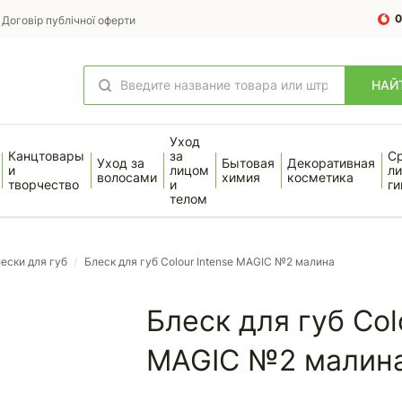
0
Договір публічної оферти
НАЙ
Уход
Канцтовары
за
С
Уход за
Бытовая
Декоративная
и
лицом
ли
волосами
химия
косметика
творчество
и
ги
телом
ески для губ
/
Блеск для губ Colour Intense MAGIC №2 малина
Блеск для губ Col
MAGIC №2 малин