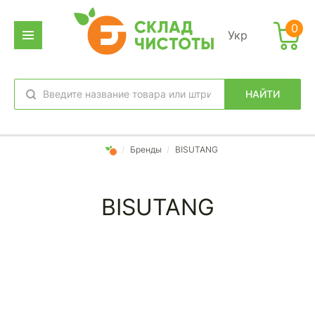
0
Укр
НАЙТИ
избранное
вход
/
Бренды
/
BISUTANG
BISUTANG