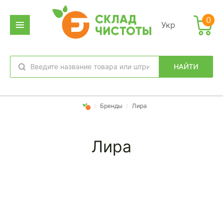
0
Укр
НАЙТИ
избранное
вход
/
Бренды
/
Лира
Лира