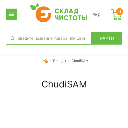
0
Укр
НАЙТИ
избранное
вход
/
Бренды
/
ChudiSAM
ChudiSAM