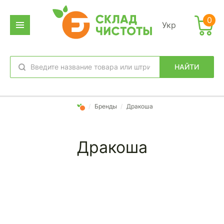
0
Укр
НАЙТИ
избранное
вход
/
Бренды
/
Дракоша
Дракоша