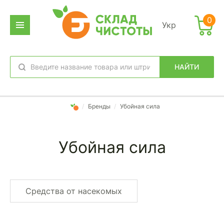
0
Укр
НАЙТИ
избранное
вход
/
Бренды
/
Убойная сила
Убойная сила
Средства от насекомых