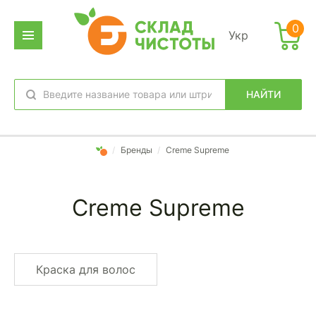
0
Укр
НАЙТИ
избранное
вход
/
Бренды
/
Creme Supreme
Creme Supreme
Краска для волос