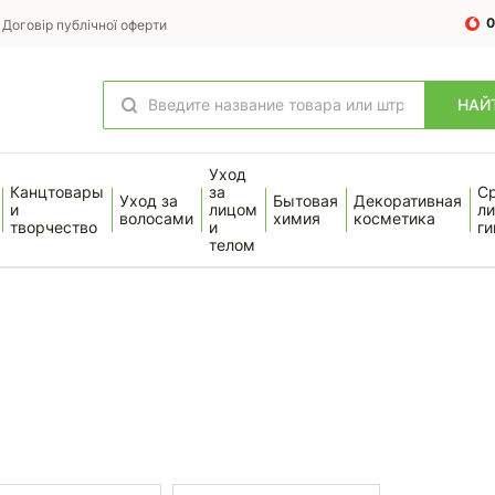
0
Договір публічної оферти
НАЙ
Уход
Канцтовары
за
С
Уход за
Бытовая
Декоративная
и
лицом
ли
волосами
химия
косметика
творчество
и
ги
телом