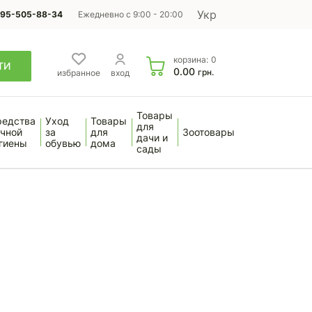
Укр
95-505-88-34
Ежедневно с 9:00 - 20:00
корзина:
0
ТИ
0.00
грн.
избранное
вход
Товары
редства
Уход
Товары
для
чной
за
для
Зоотовары
дачи и
гиены
обувью
дома
сады